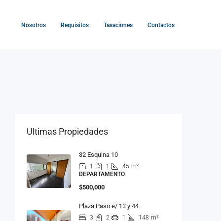
Nosotros
Requisitos
Tasaciones
Contactos
Ultimas Propiedades
32 Esquina 10
1
1
45
m²
DEPARTAMENTO
$500,000
Plaza Paso e/ 13 y 44
3
2
1
148
m²