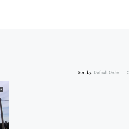
Sort by:
Default Order
TA