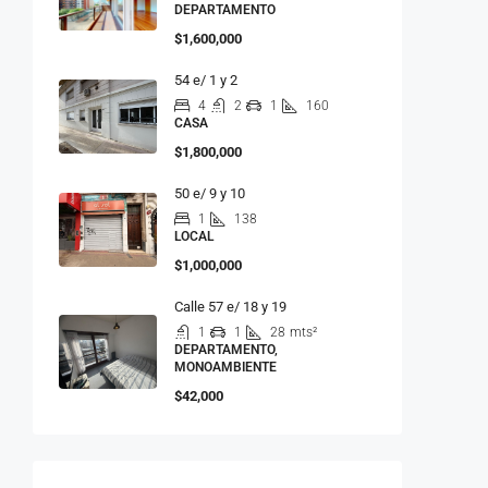
DEPARTAMENTO
$1,600,000
54 e/ 1 y 2
4
2
1
160
CASA
$1,800,000
50 e/ 9 y 10
1
138
LOCAL
$1,000,000
Calle 57 e/ 18 y 19
1
1
28
mts²
DEPARTAMENTO,
MONOAMBIENTE
$42,000