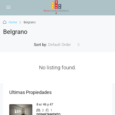
Home
Belgrano
Belgrano
Sort by:
Default Order
No listing found.
Ultimas Propiedades
8 e/ 46 y 47
2
1
DEPARTAMENTO