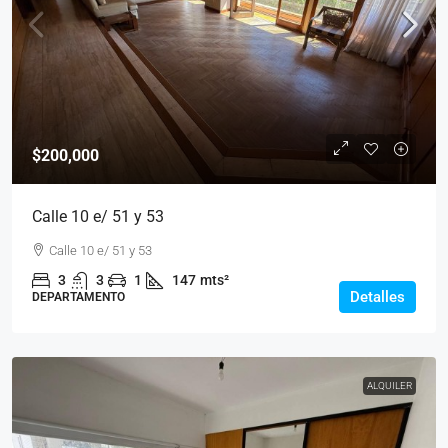
$200,000
Calle 10 e/ 51 y 53
Calle 10 e/ 51 y 53
3
3
1
147
mts²
Detalles
DEPARTAMENTO
ALQUILER