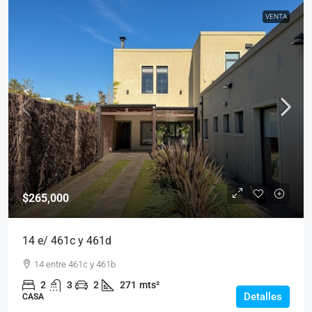
VENTA
$265,000
14 e/ 461c y 461d
14 entre 461c y 461b
2
3
2
271
mts²
Detalles
CASA