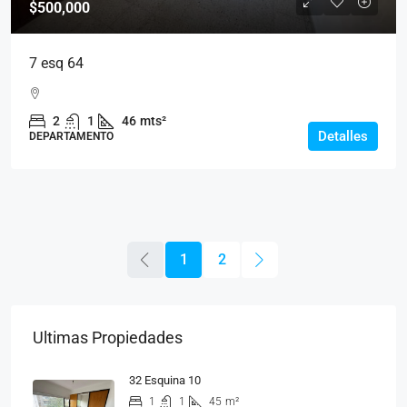
$500,000
7 esq 64
2
1
46
mts²
Detalles
DEPARTAMENTO
1
2
Ultimas Propiedades
32 Esquina 10
1
1
45
m²