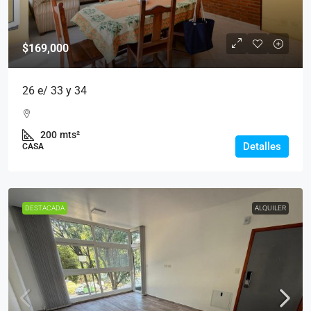
$169,000
26 e/ 33 y 34
200
mts²
Detalles
CASA
DESTACADA
ALQUILER