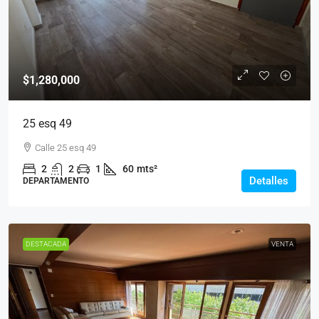
$1,280,000
25 esq 49
Calle 25 esq 49
2
2
1
60
mts²
Detalles
DEPARTAMENTO
DESTACADA
VENTA