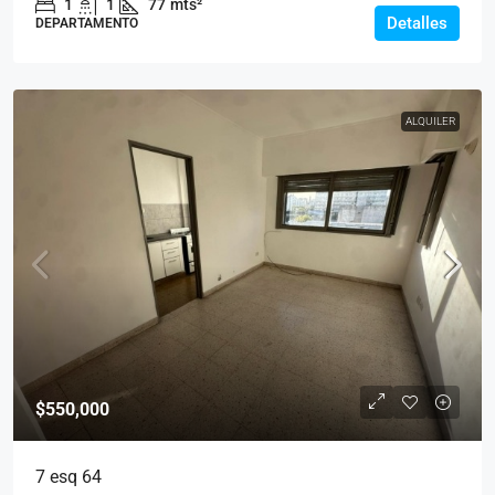
1
1
77
mts²
Detalles
DEPARTAMENTO
ALQUILER
$550,000
7 esq 64