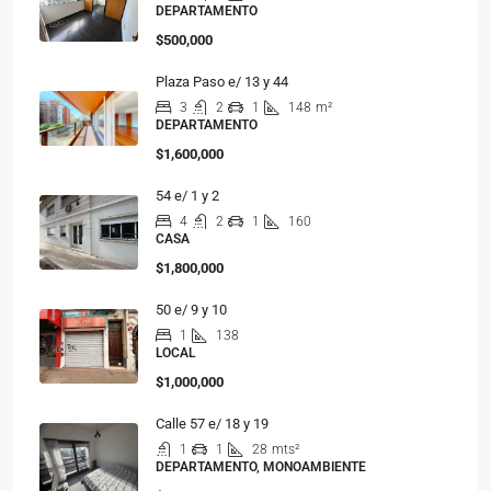
DEPARTAMENTO
$500,000
Plaza Paso e/ 13 y 44
3
2
1
148
m²
DEPARTAMENTO
$1,600,000
54 e/ 1 y 2
4
2
1
160
CASA
$1,800,000
50 e/ 9 y 10
1
138
LOCAL
$1,000,000
Calle 57 e/ 18 y 19
1
1
28
mts²
DEPARTAMENTO, MONOAMBIENTE