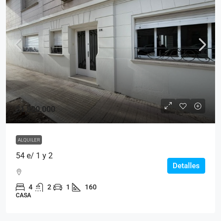
$1,800,000
ALQUILER
54 e/ 1 y 2
Detalles
4
2
1
160
CASA