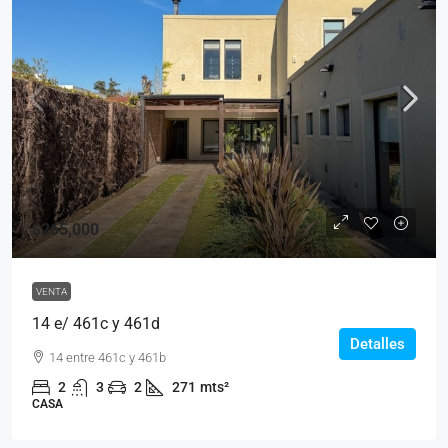
$265,000
VENTA
14 e/ 461c y 461d
Detalles
14 entre 461c y 461b
2
3
2
271
mts²
CASA