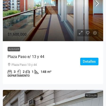
$1,600,000
ALQUILER
Plaza Paso e/ 13 y 44
Detalles
Plaza Paso 13 y 44
3
2
1
148
m²
DEPARTAMENTO
ALQUILER