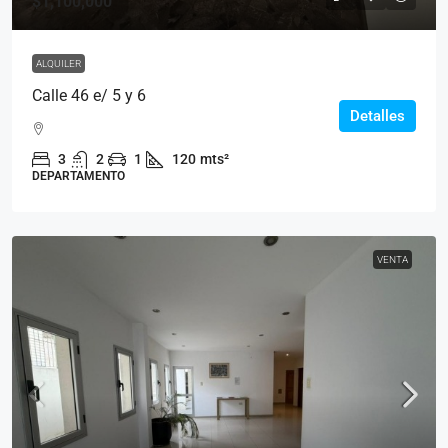
$1,100,000
ALQUILER
Calle 46 e/ 5 y 6
Detalles
3
2
1
120
mts²
DEPARTAMENTO
VENTA