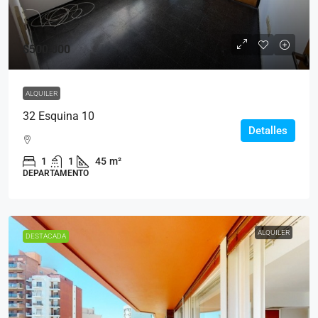
$500,000
ALQUILER
32 Esquina 10
Detalles
1
1
45
m²
DEPARTAMENTO
ALQUILER
DESTACADA