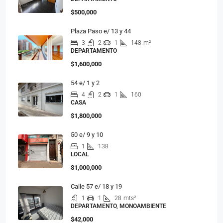
$500,000
Plaza Paso e/ 13 y 44
3
2
1
148
m²
DEPARTAMENTO
$1,600,000
54 e/ 1 y 2
4
2
1
160
CASA
$1,800,000
50 e/ 9 y 10
1
138
LOCAL
$1,000,000
Calle 57 e/ 18 y 19
1
1
28
mts²
DEPARTAMENTO, MONOAMBIENTE
$42,000