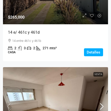
$265,000
14 e/ 461c y 461d
14 entre 461c y 461b
2
3
2
271
mts²
Detalles
CASA
VENTA