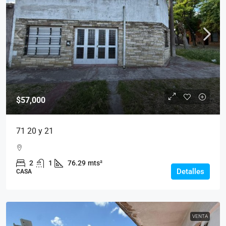
$57,000
71 20 y 21
2
1
76.29
mts²
Detalles
CASA
VENTA