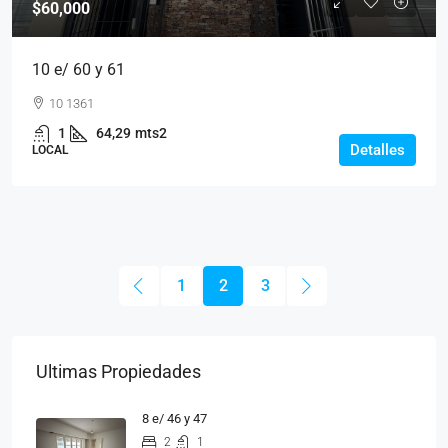
$60,000
10 e/ 60 y 61
10 1361
1
64,29
mts2
Detalles
LOCAL
1
2
3
Ultimas Propiedades
8 e/ 46 y 47
2
1