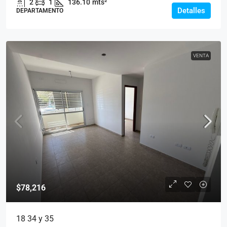
2
1
136.10
mts²
Detalles
DEPARTAMENTO
VENTA
$78,216
18 34 y 35