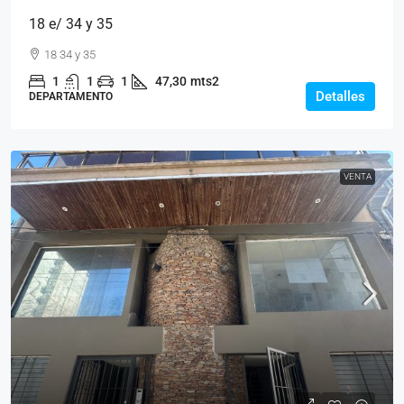
18 e/ 34 y 35
18 34 y 35
1
1
1
47,30
mts2
Detalles
DEPARTAMENTO
VENTA